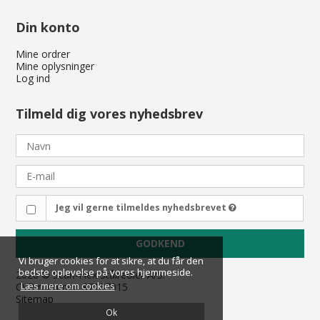
Din konto
Mine ordrer
Mine oplysninger
Log ind
Tilmeld dig vores nyhedsbrev
Jeg vil gerne tilmeldes nyhedsbrevet
GODKEND
Vi bruger cookies for at sikre, at du får den
Vi bruger cookies for at sikre, at du får den
bedste oplevelse på vores hjemmeside.
bedste oplevelse på vores hjemmeside.
2026 © Scan-Flex Stålreoler A/S.
Læs mere om cookies
Læs mere om cookies
CVR-nummer: 87137015
Sitemap
Ok
Ok