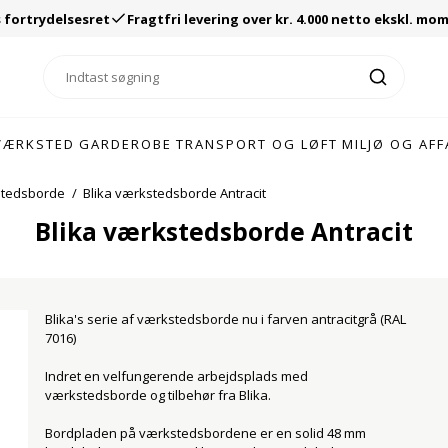
 fortrydelsesret
Fragtfri levering over kr. 4.000 netto ekskl. mo
VÆRKSTED
GARDEROBE
TRANSPORT OG LØFT
MILJØ OG AFF
tedsborde
/
Blika værkstedsborde Antracit
Blika værkstedsborde Antracit
 300 mm
Uden ben
Lagervogn serie 130
Let grenreol
Blika skuffeskabe
Pallereol 10,5 ton 2000 mm
 400 mm
Med ben
Ravendo lagervogne
Strong grenr
Blika skuffeskabe Antracit
Pallereol 10,5 ton 2500 mm
 500 mm
Med lukket sokkel
Lagervogn serie 230
IPE grenreol
Blika's serie af værkstedsborde nu i farven antracitgrå (RAL
Pallereol 10,5 ton 3000 mm
 600 mm
Med rørsokkel
Lagervogn serie 330
7016)
Pallereol 10,5 ton 3500 mm
 800 mm
Med bænkstel
Lagervogn serie 630
Std. stålskabe
Stipo pakkeb
Pallereol 10,5 ton 4000 mm
Indret en velfungerende arbejdsplads med
Væghængt
Lagervogn serie 730
Opsamlingsbakker i s
værkstedsborde og tilbehør fra Blika.
Blika Materialeskabe
WFI pakkebo
Væghængt m/bænk
Store ladvogne
Blika Materialeskabe Antracit
Bordpladen på værkstedsbordene er en solid 48 mm