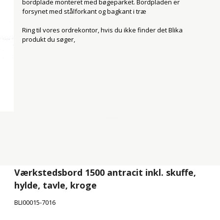
bde 400 mm
Truckværn
bordplade monteret med bøgeparket. Bordpladen er
forsynet med stålforkant og bagkant i træ
bde 600 mm
Nethylder
Tipcontainer åben
Blika værkstedsborde
bde 800 mm
Palleudtræk
Tipcontainer "Heavy 
Ring til vores ordrekontor, hvis du ikke finder det Blika
Blika værkstedsborde Antracit
produkt du søger,
bde 1000 mm
AR pallereol tilbehør
Tipcontainer lav
Svejseborde
bde 1200 mm
Etiketholdere pallereol
Tipcontainer lukket
Gangskilte
Container bundtøm
1/4 palleløftere
Palleløftevogne Silverstone
Palleløftevogne serie SCAN-2000
Palleløftevogne "Heavy"
Palleløftevogne med vægt
Saxpalleløftere
Elektriske Palleløftere
Værkstedsbord 1500 antracit inkl. skuffe,
hylde, tavle, kroge
BLI00015-7016