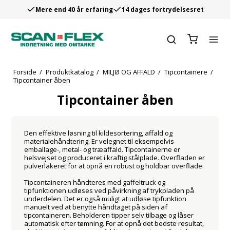
Mere end 40 år erfaring
14 dages fortrydelsesret
Forside
/
Produktkatalog
/
MILJØ OG AFFALD
/
Tipcontainere
/
Tipcontainer åben
Tipcontainer åben
Den effektive løsning til kildesortering, affald og
materialehåndtering. Er velegnet til eksempelvis
emballage-, metal- og træaffald. Tipcontainerne er
helsvejset og produceret i kraftig stålplade. Overfladen er
pulverlakeret for at opnå en robust og holdbar overflade.
Tipcontaineren håndteres med gaffeltruck og
tipfunktionen udløses ved påvirkning af trykpladen på
underdelen. Det er også muligt at udløse tipfunktion
manuelt ved at benytte håndtaget på siden af
tipcontaineren. Beholderen tipper selv tilbage og låser
automatisk efter tømning. For at opnå det bedste resultat,