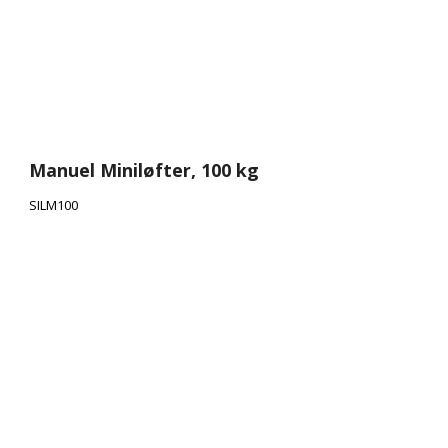
Manuel Miniløfter, 100 kg
SILM100