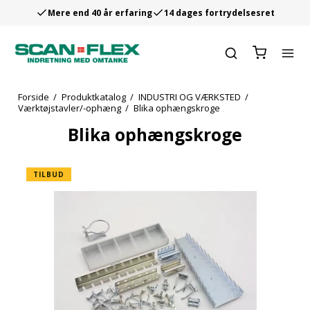
Mere end 40 år erfaring
14 dages fortrydelsesret
Forside
/
Produktkatalog
/
INDUSTRI OG VÆRKSTED
/
Værktøjstavler/-ophæng
/
Blika ophængskroge
Blika ophængskroge
TILBUD