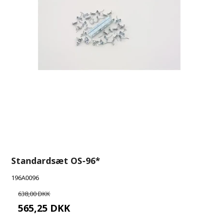
Standardsæt OS-96*
196A0096
638,00 DKK
565,25 DKK