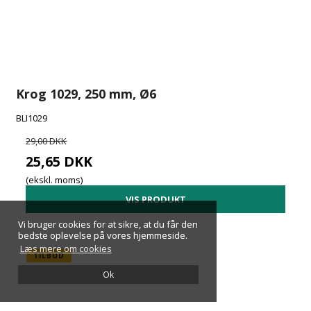
Krog 1029, 250 mm, Ø6
BLI1029
29,00 DKK
25,65 DKK
(ekskl. moms)
VIS PRODUKT
Vi bruger cookies for at sikre, at du får den
Vi bruger cookies for at sikre, at du får den
bedste oplevelse på vores hjemmeside.
bedste oplevelse på vores hjemmeside.
Læs mere om cookies
Læs mere om cookies
TILBUD
Ok
Ok