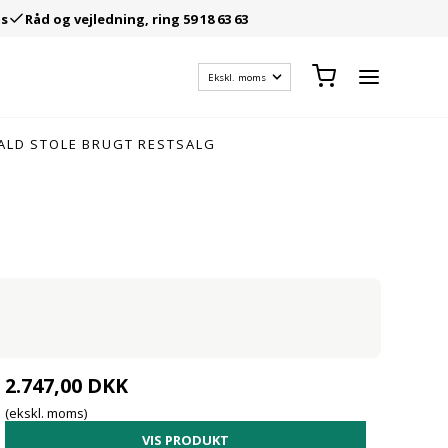
ms
Råd og vejledning, ring 59 18 63 63
ALD
STOLE
BRUGT
RESTSALG
Blika værkstedsvogne
Uden ben
Etiketholdere hylder
eol
Blika værkstedsvogne Antracit
Med ben
Etiketholdere pallereol
Med lukket sokkel
Gangskilte
Med rørsokkel
Gulvopmærkning
Plukkevogne fra Kongamek
Blika værktøjsskabe
Med bænkstel
Kortholdere
orde
Blika Værktøjsskabe Antracit
Væghængt
Magnetbånd
2.747,00 DKK
tål
rde
Væghængt m/bænk
Selvklæbende tegn
(ekskl. moms)
VIS PRODUKT
Rullecontainere