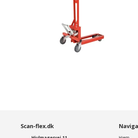
Hyldevogn serie 9000
Storfagsreol dy
Arca Uni Boxe
Storfagsreol dy
Schoeller Allibert EuroClick
Storfagsreol dy
Eurokasser
Storfagsreol dy
Reoler med plastbokse
Storfagsreol dy
Plukkarruseller
Montagebord Mega Combi
Global montageborde
Scan-flex.dk
Naviga
Hjulmagervej 11
Hjem