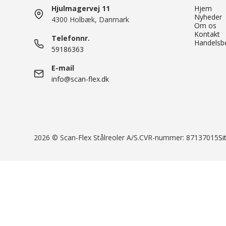
Hyldevogn serie 9000
Storfagsreol dy
Arca Uni Boxe
Hjulmagervej 11
Hjem
Storfagsreol dy
Schoeller Allibert EuroClick
Nyheder
4300 Holbæk, Danmark
Om os
Storfagsreol dy
Eurokasser
Kontakt
Telefonnr.
Storfagsreol dy
Handelsbe
Reoler med plastbokse
59186363
Storfagsreol dy
Plukkarruseller
E-mail
Montagebord Mega Combi
info@scan-flex.dk
Global montageborde
2026 © Scan-Flex Stålreoler A/S.
CVR-nummer: 87137015
S