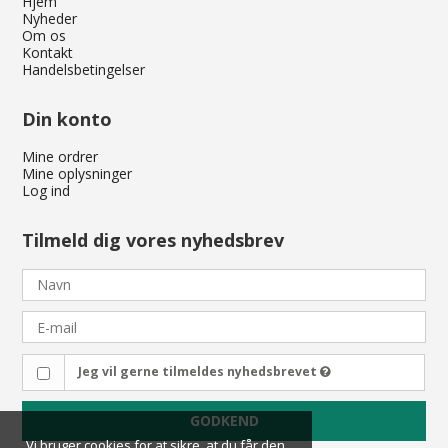
Hjem
Nyheder
Om os
Kontakt
Handelsbetingelser
Din konto
Mine ordrer
Mine oplysninger
Log ind
Tilmeld dig vores nyhedsbrev
Jeg vil gerne tilmeldes nyhedsbrevet
GODKEND
Vi bruger cookies for at sikre, at du får den
Vi bruger cookies for at sikre, at du får den