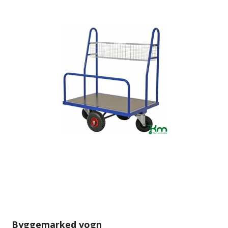
Byggemarked vogn