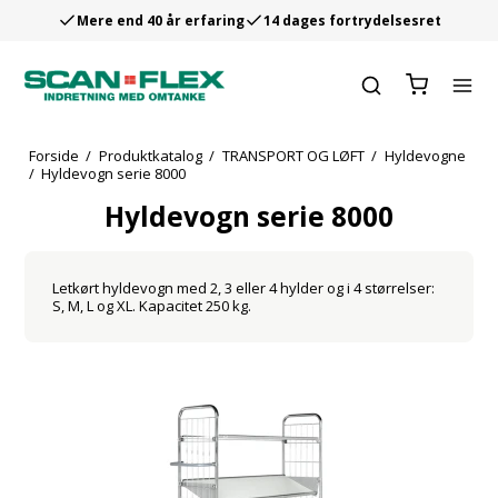
Mere end 40 år erfaring
14 dages fortrydelsesret
Forside
/
Produktkatalog
/
TRANSPORT OG LØFT
/
Hyldevogne
/
Hyldevogn serie 8000
Hyldevogn serie 8000
Letkørt hyldevogn med 2, 3 eller 4 hylder og i 4 størrelser:
S, M, L og XL. Kapacitet 250 kg.