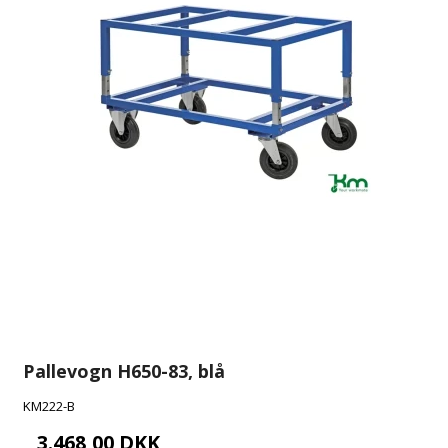
Pallevogn H650-83, blå
KM222-B
3.468,00 DKK