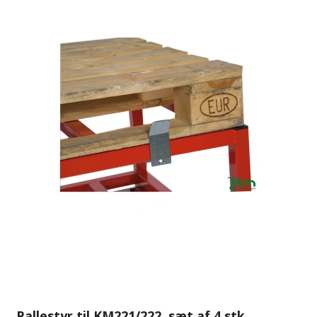
Pallestyr til KM221/222, sæt af 4 stk.