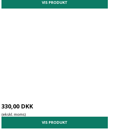
Blika ophængskroge
VIS PRODUKT
Rullecontainere m/træbund
Blika værktøjstavler
Rullecontainere stakbare
Blika Værktøjstavler Antracit
Duty"
Sikkerhedscontainere
PreWo værktøjstavler
mende
Tilbehør trækvogne
330,00 DKK
(ekskl. moms)
VIS PRODUKT