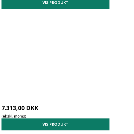
Blika ophængskroge
VIS PRODUKT
Rullecontainere m/træbund
Blika værktøjstavler
Rullecontainere stakbare
Blika Værktøjstavler Antracit
Duty"
Sikkerhedscontainere
PreWo værktøjstavler
mende
Tilbehør trækvogne
7.313,00 DKK
(ekskl. moms)
VIS PRODUKT