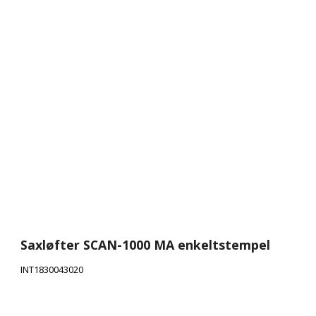
bde 400 mm
Truckværn
bde 600 mm
Nethylder
Tipcontainer åben
Blika værkstedsborde
bde 800 mm
Palleudtræk
Tipcontainer "Heavy 
Blika værkstedsborde Antracit
bde 1000 mm
AR pallereol tilbehør
Tipcontainer lav
Svejseborde
bde 1200 mm
Etiketholdere pallereol
Tipcontainer lukket
Gangskilte
Container bundtøm
1/4 palleløftere
Palleløftevogne Silverstone
Palleløftevogne serie SCAN-2000
Palleløftevogne "Heavy"
Palleløftevogne med vægt
Saxpalleløftere
Elektriske Palleløftere
Saxløfter SCAN-1000 MA enkeltstempel
INT1830043020