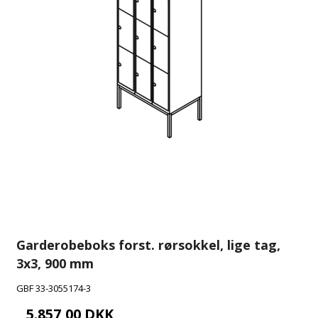
Garderobeboks forst. rørsokkel, lige tag,
3x3, 900 mm
GBF 33-3055174-3
5.857,00 DKK