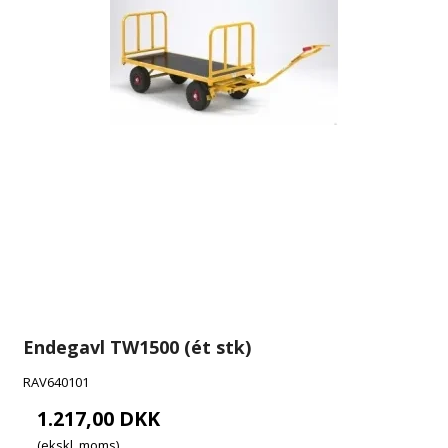
Endegavl TW1500 (ét stk)
RAV640101
1.217,00 DKK
(ekskl. moms)