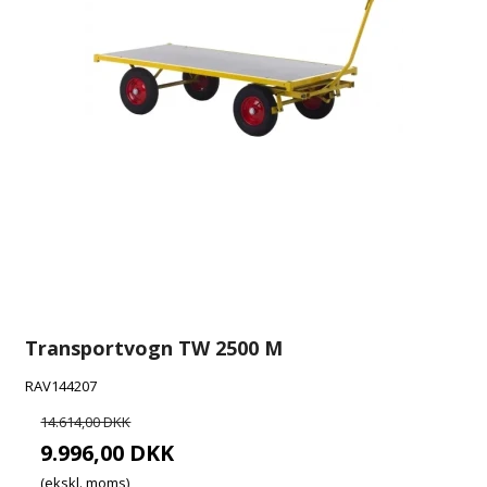
Transportvogn TW 2500 M
RAV144207
14.614,00 DKK
9.996,00 DKK
(ekskl. moms)