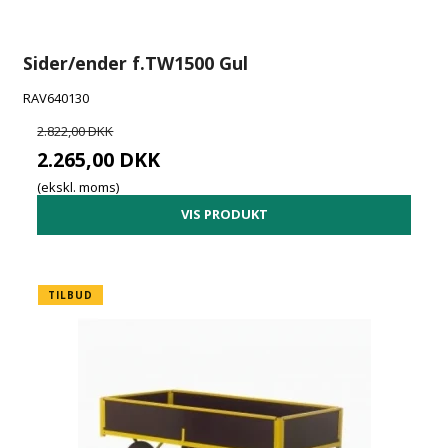
Sider/ender f.TW1500 Gul
RAV640130
2.822,00 DKK
2.265,00 DKK
(ekskl. moms)
VIS PRODUKT
TILBUD